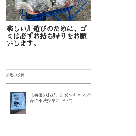
楽しい川遊びのために、ゴ
2020年も川
ミは必ずお持ち帰りをお願
季限定）を実
いします。
す。
最近の投稿
【再度のお願い】炭やキャンプ用
品の不法投棄について