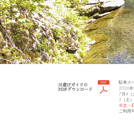
駐車ス
​川遊びガイドの
2026
PDFダウンロード
7月4（
5（土）
​​※
ご利用可