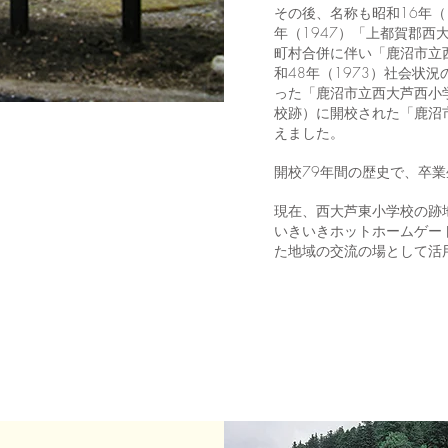
その後、名称も昭和16年（
年（1947）「上都賀郡西
町村合併に伴い「鹿沼市立
和48年（1973）社会状
った「鹿沼市立西大芦西小
校跡）に開校された「鹿沼
えました。
開校79年間の歴史で、卒業
現在、西大芦東小学校の跡
いきいきホットホームゲー
た地域の交流の場として活