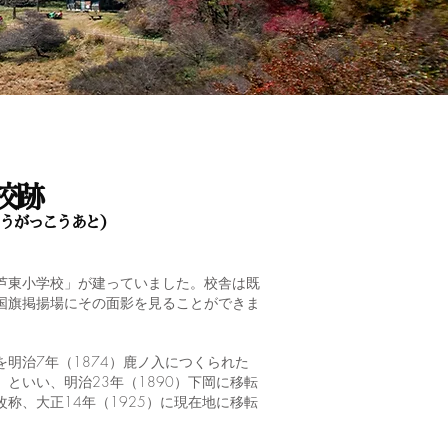
校跡
うがっこうあと）
芦東小学校」が建っていました。校舎は既
国旗掲揚場にその面影を見ることができま
明治7年（1874）鹿ノ入につくられた
といい、明治23年（1890）下岡に移転
称、大正14年（1925）に現在地に移転