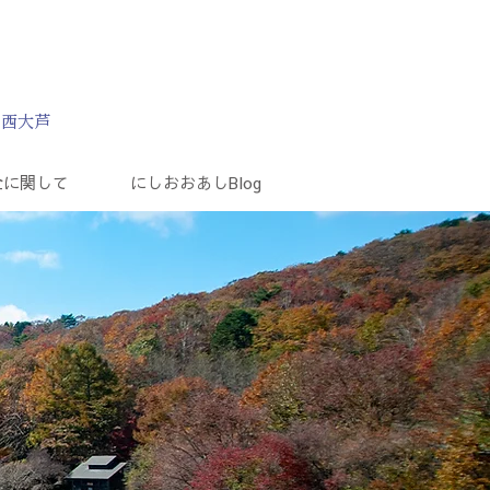
た西大芦
全に関して
にしおおあしBlog