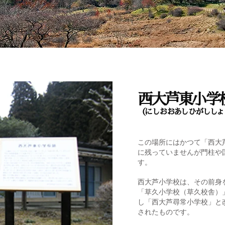
西大芦東小学
（にしおおあしひがししょ
この場所にはかつて「西大
に残っていませんが門柱や
す。
西大芦小学校は、その前身を
「草久小学校（草久校舎）」
し「西大芦尋常小学校」と改
されたものです。