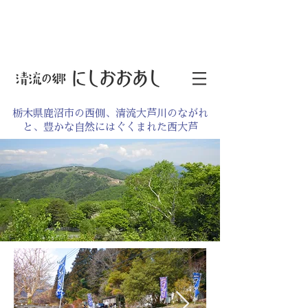
栃木県鹿沼市の西側、清流大芦川のながれ
と、豊かな自然にはぐくまれた西大芦